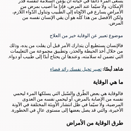
يسعى المرء دائمًا في حياته أن يؤمّن السّلامة لنفسه قدر
الإمكان، ولا سيّما عند المرض، فإذا ما أصيب بمرض من
الأمراض يسارع في الاتّجاه إلى الطّبيب وتناول الدّواء اللّازم،
ولكن الأفضل من هذا كلّه هو أن يقي الإنسان نفسه من
المرض.
موضوع تعبير عن الوقاية خير من العلاج
فالإنسان يستطيع أن يتدارك الأمر قبل أن يفلت من يده، وذلك
من خلال أخذ الحيطة والحذر، وتطبيق مجموعة من التعليمات
التي تضمن له سلامته، وعندها لن يحتاج أبدًا إلى طبيب أو دواء.
شاهد أيضًا:
تعبير تخيل نفسك رائد فضاء
ما هي الوقاية
فالوقاية هي بعض الطّرق والسّبل التي يسلكها المرء ليحمي
نفسه من الإصابة بالمرض، أو ليحمي نفسه من العدوى
المرضية، ولا سيّما في ظل انتشار الأوبئة المختلفة في الآونة
الأخيرة، والتي قد يصل بعضها إلى مستوى عالٍ في الخطورة.
طرق الوقاية من الأمراض