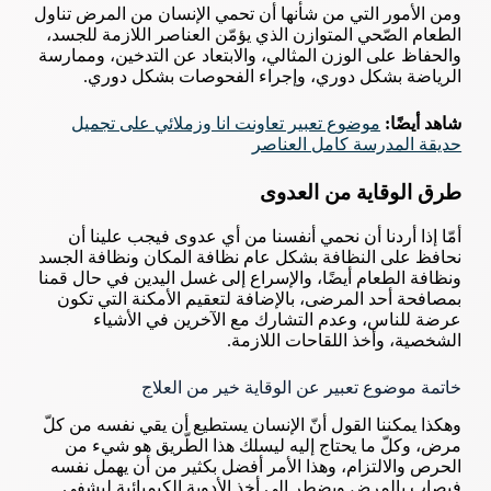
ومن الأمور التي من شأنها أن تحمي الإنسان من المرض تناول
الطعام الصّحي المتوازن الذي يؤمّن العناصر اللازمة للجسد،
والحفاظ على الوزن المثالي، والابتعاد عن التدخين، وممارسة
الرياضة بشكل دوري، وإجراء الفحوصات بشكل دوري.
شاهد أيضًا:
موضوع تعبير تعاونت انا وزملائي على تجميل
حديقة المدرسة كامل العناصر
طرق الوقاية من العدوى
أمّا إذا أردنا أن نحمي أنفسنا من أي عدوى فيجب علينا أن
نحافظ على النظافة بشكل عام نظافة المكان ونظافة الجسد
ونظافة الطعام أيضًا، والإسراع إلى غسل اليدين في حال قمنا
بمصافحة أحد المرضى، بالإضافة لتعقيم الأمكنة التي تكون
عرضة للناس، وعدم التشارك مع الآخرين في الأشياء
الشخصية، وأخذ اللقاحات اللازمة.
خاتمة موضوع تعبير عن الوقاية خير من العلاج
وهكذا يمكننا القول أنّ الإنسان يستطيع أن يقي نفسه من كلّ
مرض، وكلّ ما يحتاج إليه ليسلك هذا الطّريق هو شيء من
الحرص والالتزام، وهذا الأمر أفضل بكثير من أن يهمل نفسه
فيصاب بالمرض ويضطر إلى أخذ الأدوية الكيميائية ليشفى.