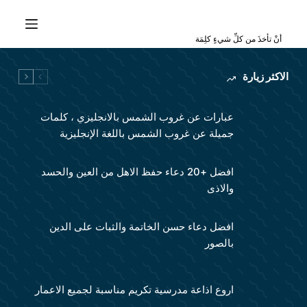
ا
ل
أنْ تأخذَ من كلِّ شيءٍ كلِمَة
ت
ج
الاكثر زيارة
ا
و
عبارات عن غروب الشمس بالانجليزي ، كلمات
ز
جميلة عن غروب الشمس باللغة الإنجليزية
إ
ل
افضل +20 دعاء حفظ الاهل من العين والحسد
ى
والاذى
ا
ل
افضل دعاء حسن الخاتمة والثبات على الدين
م
بالصور
ح
ت
و
اروع اذاعة مدرسية تكريم مناسبة لجميع الاعمار
ى