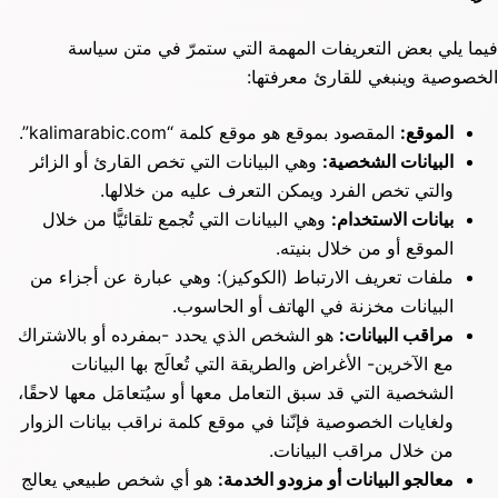
فيما يلي بعض التعريفات المهمة التي ستمرّ في متن سياسة
الخصوصية وينبغي للقارئ معرفتها:
الموقع:
المقصود بموقع هو موقع كلمة “kalimarabic.com”.
البيانات الشخصية:
وهي البيانات التي تخص القارئ أو الزائر
والتي تخص الفرد ويمكن التعرف عليه من خلالها.
بيانات الاستخدام:
وهي البيانات التي تُجمع تلقائيًّا من خلال
الموقع أو من خلال بنيته.
ملفات تعريف الارتباط (الكوكيز): وهي عبارة عن أجزاء من
البيانات مخزنة في الهاتف أو الحاسوب.
مراقب البيانات:
هو الشخص الذي يحدد -بمفرده أو بالاشتراك
مع الآخرين- الأغراض والطريقة التي تُعالَج بها البيانات
الشخصية التي قد سبق التعامل معها أو سيُتعامَل معها لاحقًا،
ولغايات الخصوصية فإنّنا في موقع كلمة نراقب بيانات الزوار
من خلال مراقب البيانات.
معالجو البيانات أو مزودو الخدمة:
هو أي شخص طبيعي يعالج