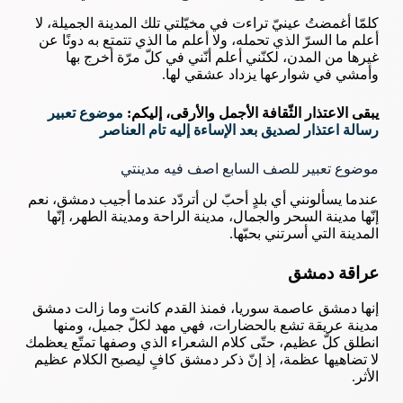
كلمّا أغمضتُ عينيّ تراءت في مخيّلتي تلك المدينة الجميلة، لا
أعلم ما السرّ الذي تحمله، ولا أعلم ما الذي تتمتع به دونًا عن
غيرها من المدن، لكنّني أعلم أنّني في كلّ مرّة أخرج بها
وأمشي في شوارعها يزداد عشقي لها.
يبقى الاعتذار الثّقافة الأجمل والأرقى، إليكم:
موضوع تعبير
رسالة اعتذار لصديق بعد الإساءة إليه تام العناصر
موضوع تعبير للصف السابع اصف فيه مدينتي
عندما يسألونني أي بلدٍ أحبّ لن أتردّد عندما أجيب دمشق، نعم
إنّها مدينة السحر والجمال، مدينة الراحة ومدينة الطهر، إنّها
المدينة التي أسرتني بحبّها.
عراقة دمشق
إنها دمشق عاصمة سوريا، فمنذ القدم كانت وما زالت دمشق
مدينة عريقة تشع بالحضارات، فهي مهد لكلّ جميل، ومنها
انطلق كلّ عظيم، حتّى كلام الشعراء الذي وصفها تمتّع يعظمك
لا تضاهيها عظمة، إذ إنّ ذكر دمشق كافٍ ليصبح الكلام عظيم
الأثر.