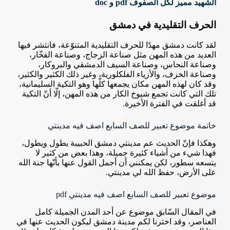
الشهيد مميز لكل الصفوف pdf و doc
الحرف التقليدية في دمشق
لقد كانت دمشق مهدًا للحرف التقليدية المتنوّعة، فانتشر فيها
العديد من هذه المهن مثل صناعة الزجاج، وصناعة الفخّار،
وصناعة النحاس، وصناعة السيف الدمشقي والبروكار،
وصناعة الخزف، والأزياء الفلكلورية، وغير ذلك الكثير والكثير،
وقد كان لهذه المهن مكان يجمعها كلّها وهو التكية السليمانية،
تلك التي كانت تجمع شيوخ الكار من هذه المهن، إلّا أنّ التكية
قد أغلقت في الفترة الأخيرة.
خاتمة موضوع تعبير للصف السابع اصف فيه مدينتي
وهكذا فإنّ الحديث عم مدينتي دمشق الحبيبة يطول ويطول،
فهذا شيء من أشياء كثيرة جميلة، وهذا بعض من كثير لا
يتسعه سطور، لكن يمكنني أن أجمل القول عنها بأنّها جنة الله
على الأرض، حفظ الله لي مدينتي.
موضوع تعبير للصف السابع اصف فيه مدينتي pdf
في المقال السّابق موضوع عن أحد المدن الجميلة كامل
العناصر، وقد اخترنا لكم مدينة دمشق ليكون الحديث عنها في