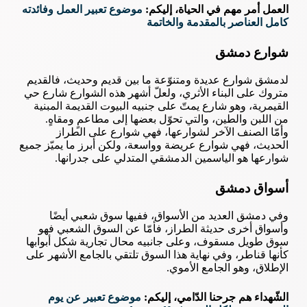
العمل أمر مهم في الحياة، إليكم:
موضوع تعبير العمل وفائدته
كامل العناصر بالمقدمة والخاتمة
شوارع دمشق
لدمشق شوارع عديدة ومتنوّعة ما بين قديم وحديث، فالقديم
متروك على البناء الأثري، ولعلّ أشهر هذه الشوارع شارع حي
القيمرية، وهو شارع يمتّ على جنبيه البيوت القديمة المبنية
من اللبن والطين، والتي تحوّل بعضها إلى مطاعمٍ ومقاهٍ.
وأمّا الصنف الآخر لشوارعها، فهي شوارع على الطراز
الحديث، فهي شوارع عريضة وواسعة، ولكن أبرز ما يميّز جميع
شوارعها هو الياسمين الدمشقي المتدلي على جدرانها.
أسواق دمشق
وفي دمشق العديد من الأسواق، ففيها سوق شعبي أيضًا
وأسواق أخرى حديثة الطراز، فأمّا عن السوق الشعبي فهو
سوق طويل مسقوف، وعلى جانبيه محال تجارية شكل أبوابها
كأنها قناطر، وفي نهاية هذا السوق تلتقي بالجامع الأشهر على
الإطلاق، وهو الجامع الأموي.
الشّهداء هم جرحنا الدّامي، إليكم:
موضوع تعبير عن يوم