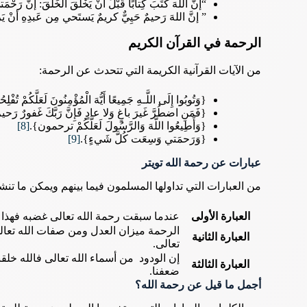
“إنَّ اللَّهَ كَتَبَ كِتابًا قَبْلَ أنْ يَخْلُقَ الخَلْقَ: إنَّ ر
” إنَّ اللهَ رَحيمٌ حَيِيٌّ كريمٌ يَستَحي مِن عَبدِهِ أنْ يَرف
الرحمة في القرآن الكريم
من الآيات القرآنية الكريمة التي تتحدث عن الرحمة:
{وَتُوبُوا إِلَى اللَّـهِ جَمِيعًا أَيُّهَ الْمُؤْمِنُونَ لَعَلَّكُمْ تُفْل
{فَمَنِ اضطُرَّ غَيرَ باغٍ وَلا عادٍ فَإِنَّ رَبَّكَ غَفورٌ رَحي
{وَأَطِيعُوا اللَّهَ وَالرَّسُولَ لَعَلَّكُمْ ترحمون}.
[8]
{وَرَحمَتي وَسِعَت كُلَّ شَيءٍ}.
[9]
عبارات
عن رحمة الله تويتر
من العبارات التي تداولها المسلمون فيما بينهم ويمكن ما تن
العبارة الأولى
عندما سبقت رحمة الله تعالى غضبه فهذا ل
الرحمة ميزان العدل ومن صفات الله تعال
العبارة الثانية
تعالى.
إن الودود من أسماء الله تعالى فالله خل
العبارة الثالثة
ضعفنا.
أجمل ما قيل عن رحمة الله؟