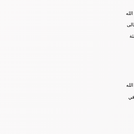
الله
الى
ئة
لله
في