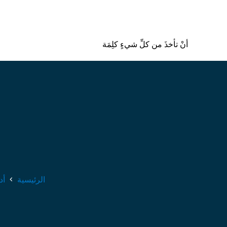
أنْ تأخذَ من كلِّ شيءٍ كلِمَة
الرئيسية
أد