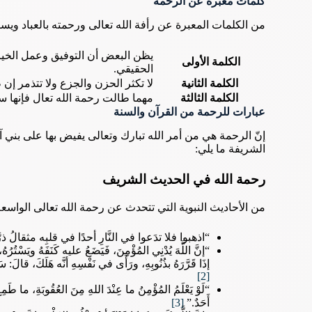
كلمات معبرة عن الرحمة
من الكلمات المعبرة عن رأفة الله تعالى ورحمته بالعباد ويس
يظن البعض أن التوفيق وعمل الخير 
الكلمة الأولى
الحقيقي.
الكلمة الثانية
لا تكثر الحزن والجزع ولا تتذمر إ
الكلمة الثالثة
مهما طالت رحمة الله تعال فإنها ستأ
عبارات للرحمة من القرآن والسنة
إنّ الرحمة هي من أمر الله تبارك وتعالى يفيض بها على بني آد
الشريفة ما يلي:
رحمة الله في الحديث الشريف
من الأحاديث النبوية التي تتحدث عن رحمة الله تعالى الواسعة 
“اذهبوا فلا تدَعوا في النَّارِ أحدًا في قلبِه مثقالُ ذرَّ
“إنَّ اللَّهَ يُدْنِي المُؤْمِنَ، فَيَضَعُ عليه كَنَفَهُ ويَسْتُرُ
إذَا قَرَّرَهُ بذُنُوبِهِ، ورَأَى في نَفْسِهِ أنَّه هَلَكَ، قالَ: سَت
[2]
“لَوْ يَعْلَمُ المُؤْمِنُ ما عِنْدَ اللهِ مِنَ العُقُوبَةِ، ما طَمِعَ 
أَحَدٌ.”
[3]