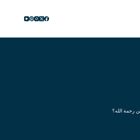
ا
ل
ت
ج
ا
و
ز
إ
ل
ى
ا
ل
م
ح
ت
و
ى
ن رحمة الله؟