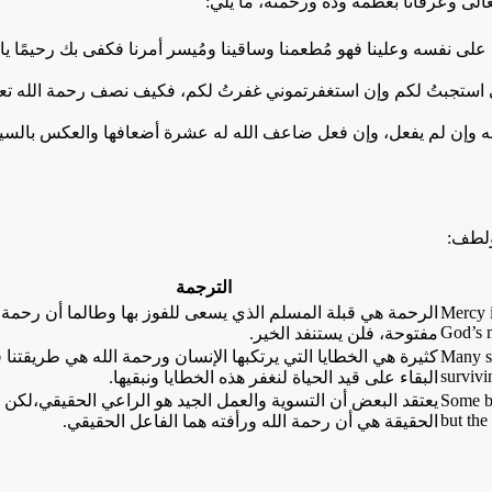
لى وعرفانًا بعظمة ودّه ورحمته، ما يلي:
على نفسه وعلينا فهو مُطعمنا وساقينا ومُيسر أمرنا فكفى بك رحيمًا يا 
ي استجبتُ لكم وإن استغفرتموني غفرتُ لكم، فكيف نصف رحمة الله تع
مله وإن لم يفعل، وإن فعل ضاعف الله له عشرة أضعافها والعكس بالسي
 ولطف
الترجمة
Mercy i
الرحمة هي قبلة المسلم الذي يسعى للفوز بها وطالما أن رحمة ا
God’s m
مفتوحة، فلن يستنفد الخير.
Many s
كثيرة هي الخطايا التي يرتكبها الإنسان ورحمة الله هي طريقتنا 
survivi
البقاء على قيد الحياة لنغفر هذه الخطايا ونبقيها.
Some be
يعتقد البعض أن التسوية والعمل الجيد هو الراعي الحقيقي،لكن
but the
الحقيقة هي أن رحمة الله ورأفته هما الفاعل الحقيقي.