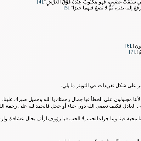
َحْمَتي سَبَقَتْ غَضَبِي، فَهو مَكْتُوبٌ عِنْدَهُ فَوْقَ العَرْشِ”.
[4]
َعَ إليه يدَيْهِ، ثُمَّ لا يَضعُ فيهما خيرًا”.
[5]
ِحُونَ}.
[6]
مٌ}.
[7]
شر على شكل تغريدات في التويتر ما يلي:
أننا مجبولون على الخطأ فيا جمال رحمتك يا الله وجميل صبرك علينا.
ى العادل فكيف نعصي الله دون حياء أو خجل فالحمد لله على رحمة الل
قنا محبة فينا وما جزاء الحب إلا الحب فيا رؤوف ارأف بحال عشاقك وار