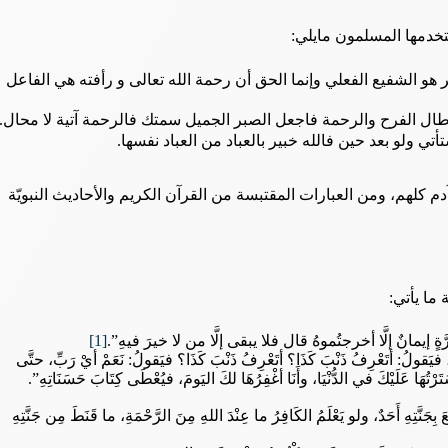
تخدمها المسلمون مايلي:
هو الشفيع الفعلي وإنما الحق أن رحمة الله تعالى و رأفته هي الفاعل
ن طال الفرح والرحمة فاجعل الصبر الجميل سمتك فالرحمة آتية لا محال.
تي ولو بعد حين فالله خبير بالعباد من العباد نفسها.
م كلهم، ومن العبارات المقتبسة من القرآن الكريم والأحاديث النبويّة
ما يأتي:
ةٍ إيمانٌ إلَّا أخرجتُموهُ قال فلا يبقى إلَّا من لا خيرَ فيهِ”.
[1]
هُ، فيَقولُ: أتَعْرِفُ ذَنْبَ كَذَا؟ أتَعْرِفُ ذَنْبَ كَذَا؟ فيَقولُ: نَعَمْ أيْ رَبِّ، حتَّى
َرْتُهَا عَلَيْكَ في الدُّنْيَا، وأَنَا أغْفِرُهَا لكَ اليَومَ، فيُعْطَى كِتَابَ حَسَنَاتِهِ”.
بِجَنَّتِهِ أَحَدٌ، ولو يَعْلَمُ الكَافِرُ ما عِنْدَ اللهِ مِنَ الرَّحْمَةِ، ما قَنَطَ مِن جَنَّتِهِ