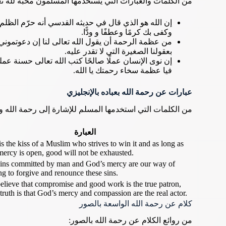
من الكلمات والعبارات التي يستخدمها المسلمون محبة لله تعا
إن الله هو الذي قال في حديثه القدسي أنه حرّم الظلم 
وكفى بك كرمًا وعطفًا و ودًّا.
من عظمة الرحمة أن يقول الله تعالى لنا إن دعوتمون
بعقولنا الصغيرة التي لا تقدر عليه.
إن نوى الإنسان عملًا صالحًا كتب الله تعالى حسنة ع
فيا عظمة سخاء رحمتك يا الله.
عبارات عن رحمة الله بعباده بالإنجليزي
:من الكلمات التي استخدمها المسلم للإشارة إلى رحمة الله
العبارة
s the kiss of a Muslim who strives to win it and as long as
ercy is open, good will not be exhausted.
ins committed by man and God’s mercy are our way of
ng to forgive and renounce these sins.
lieve that compromise and good work is the true patron,
 truth is that God’s mercy and compassion are the real actor.
كلام عن رحمة الله الواسعة بالصور
من روائع الكلام عن رحمة الله بالصور: