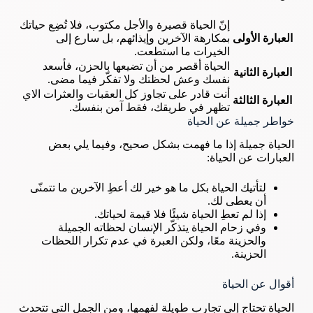
إنّ الحياة قصيرة والأجل مكتوب، فلا تُضِع حياتك
العبارة الأولى
بمكارهة الآخرين وإيذائهم، بل سارع إلى
الخيرات ما استطعت.
الحياة أقصر من أن تضيعها بالحزن، فأسعد
العبارة الثانية
نفسك وعش لحظتك ولا تفكّر فيما مضى.
أنت قادر على تجاوز كل العقبات والعثرات الاي
العبارة الثالثة
تظهر في طريقك، فقط آمن بنفسك.
خواطر جميلة عن الحياة
الحياة جميلة إذا ما فهمت بشكل صحيح، وفيما يلي بعض
العبارات عن الحياة:
لتأتيك الحياة بكل ما هو خير لك أعطِ الآخرين ما تتمنّى
أن يعطى لك.
إذا لم تعطِ الحياة شيئًا فلا قيمة لحياتك.
وفي زحام الحياة يتذكّر الإنسان لحظاته الجميلة
والحزينة معًا، ولكن العبرة في عدم تكرار اللحظات
الحزينة.
أقوال عن الحياة
الحياة تحتاج إلى تجارب طويلة لفهمها، ومن الجمل التي تتحدث