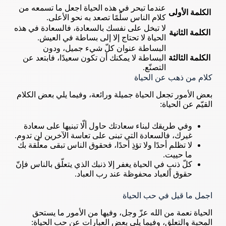
عندما تبحر في هذه الحياة اجعل ما تسمعه من
الكلمة الأولى
كلام الناس سلّمًا تصعد به نحو الأعلى.
لا تبخل على نفسك بالسعادة، فالسعادة في هذه
الكلمة الثانية
الحياة لا تحتاج إلا إلى بساطة في العيش.
البساطة عنوان كلّ شيء جميل، ودون
الكلمة الثالثة
البساطة لا يمكنك أن تكون سعيدًا، فابتعد عن
التصنّع.
كلام من ذهب عن الحياة
بعض الأمور تجعل الحياة جميلة ورائعة، وفيما يلي بعض الكلام
القيّم عن الحياة:
وفي طريقك لبناء سعادتك حاول ألّا تبنيها على سعادة
غيرك، فالسعادة التي تبنى على تعاسة الآخرين لن تدوم.
لا تظلم أحدًا ولا تؤذِ أحدًا، فحقوق الناس تبقى معلّقة بك
ما حييت.
كلّ ذنبٍ في الحياة يغفر إلا ذنبك الذي يتعلّق بالناس فإنّ
حقوق العباد محفوظة عند رب العباد.
اجمل ما قيل في حب الحياة
الحياة نعمة من الله عزّ وجل، وفيها من الأمور ما يستحق
المحبة والتعلق، وفيما يلي بعض العبارات عن حب الحياة: