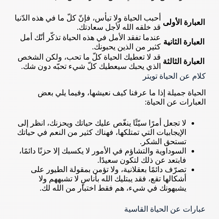
أحبب الحياة ولا تيأس، فإنّ كلّ ما في هذه الدّنيا
العبارة الأولى
قد خلقه الله لأجل سعادتك.
عندما تفقد الأمل في هذه الحياة تذكّر أنّك أمل
العبارة الثانية
كثير من الذين يحبونك.
قد لا تعطيك الحياة كلّ ما تحب، ولكن الشخص
العبارة الثالثة
الذي يحبك سيعطيك كلّ شيء تحبّه دون شك.
كلام عن الحياة تويتر
الحياة جميلة إذا ما عرفنا كيف نعيشها، وفيما يلي بعض
العبارات عن الحياة:
لا تجعل أمرًا سيّئًا ينغّص عليك حياتك ويحزنك، انظر إلى
الإيجابيات التي تمتلكها، فهناك كثير من النعم في حياتك
تستحق الشكر.
السوداوية والتشاؤم في الأمور لا يكسبك إلا حزنًا دائمًا،
فابتعد عن ذلك لتكون سعيدًا.
تصرّف دائمًا بعقلانية، ولا تؤمن بمقولة الطيور على
أشكالها تقع، فقد يبتليك الله بأناسٍ لا تشبههم ولا
يشبهونك في شيء، هم فقط اختبار من الله لك.
عبارات عن الحياة القاسية