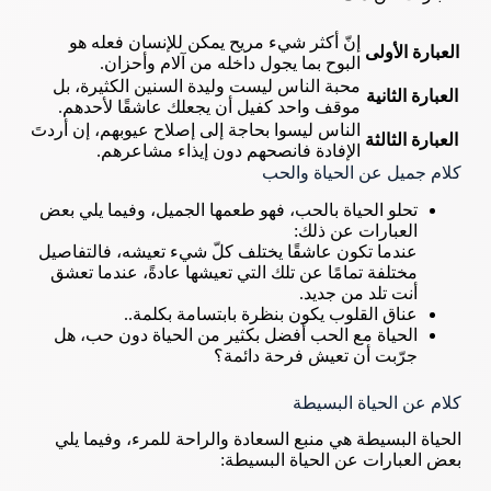
إنّ أكثر شيء مريح يمكن للإنسان فعله هو
العبارة الأولى
البوح بما يجول داخله من آلام وأحزان.
محبة الناس ليست وليدة السنين الكثيرة، بل
العبارة الثانية
موقف واحد كفيل أن يجعلك عاشقًا لأحدهم.
الناس ليسوا بحاجة إلى إصلاح عيوبهم، إن أردتَ
العبارة الثالثة
الإفادة فانصحهم دون إيذاء مشاعرهم.
كلام جميل عن الحياة والحب
تحلو الحياة بالحب، فهو طعمها الجميل، وفيما يلي بعض
العبارات عن ذلك:
عندما تكون عاشقًا يختلف كلّ شيء تعيشه، فالتفاصيل
مختلفة تمامًا عن تلك التي تعيشها عادةً، عندما تعشق
أنت تلد من جديد.
عناق القلوب يكون بنظرة بابتسامة بكلمة..
الحياة مع الحب أفضل بكثير من الحياة دون حب، هل
جرّبت أن تعيش فرحة دائمة؟
كلام عن الحياة البسيطة
الحياة البسيطة هي منبع السعادة والراحة للمرء، وفيما يلي
بعض العبارات عن الحياة البسيطة: