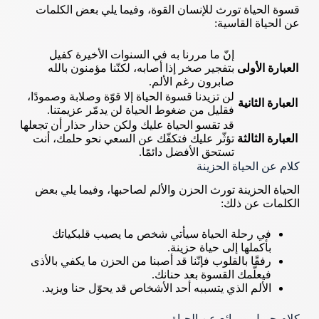
قسوة الحياة تورث للإنسان القوة، وفيما يلي بعض الكلمات
عن الحياة القاسية:
إنّ ما مررنا به في السنوات الأخيرة كفيل
العبارة الأولى
بتفجير صخر إذا أصابه، لكنّنا مؤمنون بالله
صابرون رغم الألم.
لن تزيدنا قسوة الحياة إلا قوّة وصلابة وصمودًا،
العبارة الثانية
فقليل من ضغوط الحياة لن يدمّر عزيمتنا.
قد تقسو الحياة عليك ولكن حذار حذار أن تجعلها
العبارة الثالثة
تؤثّر عليك فتكفّك عن السعي نحو حلمك، أنت
تستحق الأفضل دائمًا.
كلام عن الحياة الحزينة
الحياة الحزينة تورث الحزن والألم لصاحبها، وفيما يلي بعض
الكلمات عن ذلك:
في رحلة الحياة سيأتي شخص ما يصيب قلبكياتك
بأكملها إلى حياة حزينة.
رفقًا بالقلوب فإنّنا قد أصبنا من الحزن ما يكفي بالأذى
فيعلّمك القسوة بعد حنانك.
الألم الذي يتسببه أحد الأشخاص قد يحوّل حنا ويزيد.
كلام جميل وروائع عن الحياة