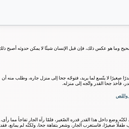
حيح وما هو عكس ذلك، فإن قبل الإنسان شيئًا لا يمكن حدوثه أصبح ذلك
درًا صغيرًا لا يتّسع لما يريد، فتوجّه جحا إلى منزل جاره، وطلب منه أن
ر، فأخذ جحا القدر واتّجه إلى منزله.
واللص
لكنّه وضع داخل هذا القدر قدره الصّغير، فلمّا رآه الجار تفاجأ مما رأى،
 طفلًا صغيرًا، فاستغرب الجار، وشعر بتفاهة جحا، ولكنّه لم يمانع، فقد 