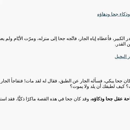
ذكاء جحا ودهاؤه
الكبير، فأعطاه إياه الجار، فاتّجه جحا إلى منزله، ومرّت الأيّام ولم يعد
 القدر.
 البخيل
د كان جحا يبكي، فسأله الجار عن الطبق، فقال له لقد مات! فتفاجأ الجار
ت؟ كيف لطبقك أن يلد ولا يموت؟
حة عقل جحا وذكاؤه،
وقد كان جحا في هذه القصة ماكرًا ذكيًّا، فقد اس