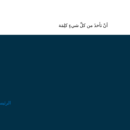
أنْ تأخذَ من كلِّ شيءٍ كلِمَة
الرئيس