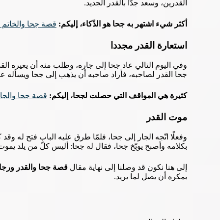
القدرين، وسعد جدًّا بالقدر الجديد.
أكثر شيء اشتهر به جحا هو الذّكاء، إليكم:
قصة جحا والخاتم و
استعارة القدر مجددا
وفي اليوم التالي عاد جحا إلى جاره، وطلب منه أن يعيره القدر 
جحا القدر لصاحبه، فأراد صاحبه أن يذهب إلى جحا ويسأله عن
كثيرة هي المواقف التي حصلت لجحا، إليكم:
قصة جحا والجار
موت القدر
وفعلًا اتّجه الجار إلى جحا، فلمّا طرق عليه الباب فتح له وق
بكلامه وأصبح يوبّخ جحا، فقال له جحا: أليس كلّ من يلد يمو
إلى هنا نكون قد وصلنا إلى نهاية مقال
قصة جحا والقدر ورجا
بمكره أن يصل لما يريد.