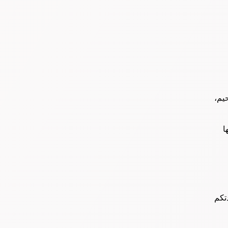
يم،
ا
دتكم