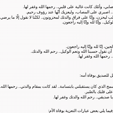
ابي، وأمّك كانت غالية على قلبي.. رحمها الله وغفر لها.
ي.. اصبري على المصاب، وليعزيك أنّها عند رؤوف رحيم.
قلب ليحزن، وإنّا على فراق والدتك لمحزونون.. لكنّنا لا نقول إلّا ما يرضي
وكيل.. وإنّا لله وإنّا إليه راجعون.
ن، إنّا لله وإنّا إليه راجعون.
ّا أن نقول حسبنا الله ونعم الوكيل.. رحم الله والدتك.
 رحمها الله وغفر لها.
 للصديق بوفاة أمه:
مح الذي كان يستقبلني بابتسامة.. لقد كانت بمقام والدتي.. رحمها الله.
لى قلبك بالصّبر.
 صديقي.. رحم الله والدتك وغفر لها.
يما يلي بعض عبارات التعزية بوفاة الأم: