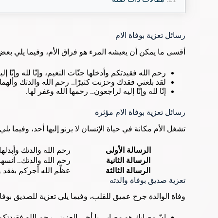
رسائل تعزية بوفاة الام
أقسى ما يمكن أن يعيشه المرء هو فراق الأم، وفيما يلي بعض 
رحم الله فقيدتكم وأدخلها جنّات النعيم، وإنّا لله وإنّا إل
لقد بلغني فقدك وحزنت كثيرًا.. رحم الله والدتك وألهمك
إنّا لله وإنّا إليه لراجعون.. رحمها الله وغفر لها.
رسائل تعزية بوفاة الام مؤثرة
تشغل الأم مكانة في حياة الإنسان لا يرنو إليها أحد، وفيما يلي
الرسالة الأولى
رحم الله والدتك وأبدلها د
الرسالة الثانية
رحم الله والدتك.. آنسها 
الرسالة الثالثة
عظّم الله أجركم بفقد وا
تعزية صديق بوفاة والدته
وفاة الوالدة جرح عميق للقلب، وفيما يلي تعزية للصديق بوفاة
إنّ مصابك هو مصابي يا أخي العزيز.. رحم الله فقيدتك