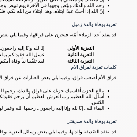
رحم الله والدتك وبيّض وجهها في الآخرة يوم تبيض وج
إنّ الله إذا أحبّ عبدًا ابتلاه، وهذا ابتلاء من الله لكم، 
تعزية بوفاة والدة زميل
قد يفقد أحد الزملاء أمّه، فيحزن على فراقها، وفيما يلي بعض
التعزية الأولى
إنّا لله وإنّا إليه راجع
التعزية الثانية
غسل الله فقيدتكم بماء ا
التعزية الثالثة
لقد تلقّينا نبأ وفاة أمك
كلمات تعزية لفراق الام
فراق الأم أصعب فراق، وفيما يلي بعض العبارات عن فراق الأ
ببالغ الحزن أقاسمك حزنك على فراق والدتك، رحمها الل
أسأل الله العظيم رب العرش العظيم أن يرحم فقيدتكم وأ
الدّنس.
البقاء لله.. إنّا لله وإنا إليه راجعون.. رحمها الله وغفر ل
تعزية بوفاة والدة صديقتي
قد تفقد الصّديقة والدتها، وفيما يلي بعض رسائل التعزية بوفات