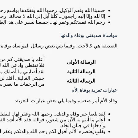
حسبنا الله ونعم الوكيل، رحمها الله وتغمّدها بواسع رحم
إنّا لله وإنّا إليه راجعون.. كلّنا آيل إلى الله لا محالة..
رحم الله فقيدتكم وغفر لها.. جميعنا نسير على هذا ال
مواساة صديقتي بوفاة والدتها
الصديقة هي كالأخت، وفيما يلي بعض رسائل المواساة بوفاة أم
أعلم يا صديقتي كم من ا
الرسالة الأولى
فلا تقنطي وادعي الله ل
الرسالة الثانية
لقد أصابني ما أصابك من
حبيبتي الغالية.. أمّك
الرسالة الثالثة
من الرحمات ما يغفر به
عبارات تعزية بوفاة الأم
وفاة الأم أمر صعب، وفيما يلي بعض عبارات التعزية:
لقد بلغنا خبر وفاة والدتك.. رحمها الله وغفر لها.. لتتقبل 
أعلم ما أنتم به الآن من شعور، فوالله فقد الأم أشد الف
وأدخلها في جنان الخلد.
بقلبٍ يعتصره الألم أقول لكم رحم الله والدتكم وغفر لها، 