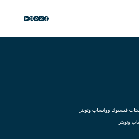
ا
ل
ت
ج
ا
و
ز
إ
ل
ى
ا
ل
م
ح
ت
و
ى
بوستات فيسبوك وواتساب وتويتر
اب وتويتر