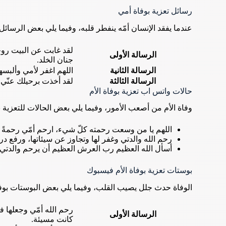
رسائل تعزية بوفاة أمي
عندما يفقد الإنسان أمّه ينفطر قلبه، وفيما يلي بعض الرسائل ب
لقد غابت عن البيت روحه
الرسالة الأولى
جنان الخلد.
الرسالة الثانية
اللهم اغفر لأمي وألبسها
الرسالة الثالثة
لقد أخذت برحيلك عنّي 
حالات واتس اب تعزية بوفاة الأم
وفاة الأم من أصعب الأمور، وفيما يلي بعض الحالات للتعزية بو
اللهم يا من وسعت رحمته كلّ شيء، ارحم أمّي رحمةً تقرّ ب
رحم الله والدتي وغفر لها وتجاوز عن سيئاتها، ورفع درج
أسأل الله العظيم رب العرش العظيم أن يرحم والدتي وي
بوستات تعزية بوفاة الأم فيسبوك
الوفاة حدث جلل يصيب القلب، وفيما يلي بعض البوستات بوفا
رحم الله أمّي وجعلها ف
الرسالة الأولى
كانت مسيئة.