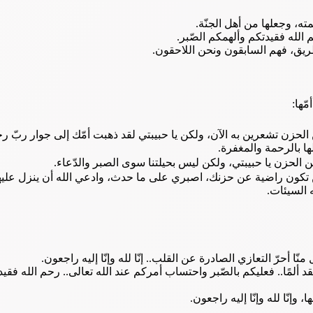
ته، وجعلها من أهل الجنّة.
 رحم الله فقيدتكم وألهمكم الصّبر.
طريق، فهم السابقون ونحن اللاحقون.
ّها:
لحزن تشعرين به الآن، ولكن يا حبيبتي لقد ذهبت أمّك إلى جوار ربّ رح
ها بالرحمة والمغفرة.
 الحزن يا حبيبتي، ولكن ليس بحيلتنا سوى الصبر والدّعاء.
 لن تكون راضية عن حزنك، اصبري على ما حدث، وادعي الله أن ينزل عليه
 السيئات.
منّا أحرّ التعازي الصادرة عن القلب.. إنّا لله وإنّا إليه راجعون.
قد ألمًا.. فعليكم بالصّبر واحتساب أمركم عند الله تعالى.. رحم الله فقي
وإنّا لله وإنّا إليه راجعون.