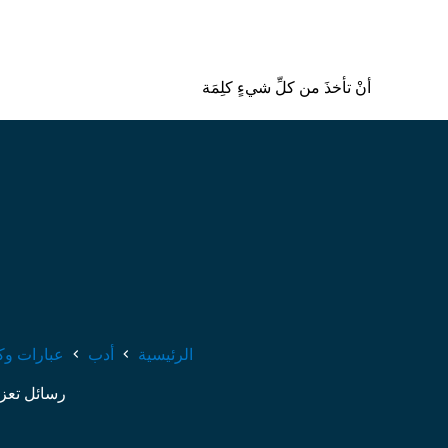
أنْ تأخذَ من كلِّ شيءٍ كلِمَة
الرئيسية
أدب
عبارات وك
رسائل تعزي