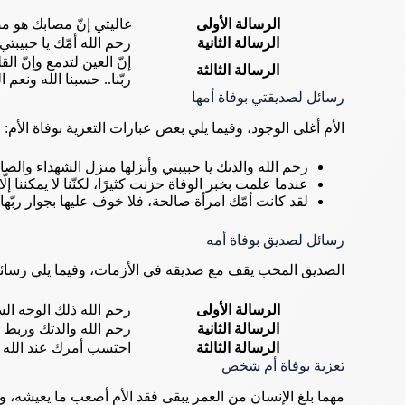
الرسالة الأولى
غاليتي إنّ مصابك هو مص
الرسالة الثانية
رحم الله أمّك يا حبيبت
إنّ العين لتدمع وإنّ ال
الرسالة الثالثة
ربّنا.. حسبنا الله ونعم ال
رسائل لصديقتي بوفاة أمها
الأم أغلى الوجود، وفيما يلي بعض عبارات التعزية بوفاة الأم:
رحم الله والدتك يا حبيبتي وأنزلها منزل الشهداء والصالحي
عندما علمت بخبر الوفاة حزنت كثيرًا، لكنّنا لا يمكننا إل
لقد كانت أمّك امرأة صالحة، فلا خوف عليها بجوار ربّها..
رسائل لصديق بوفاة أمه
الصديق المحب يقف مع صديقه في الأزمات، وفيما يلي رسائل
الرسالة الأولى
رحم الله ذلك الوجه الس
الرسالة الثانية
رحم الله والدتك وربط ع
الرسالة الثالثة
احتسب أمرك عند الله يا
تعزية بوفاة أم شخص
مهما بلغ الإنسان من العمر يبقى فقد الأم أصعب ما يعيشه، وف