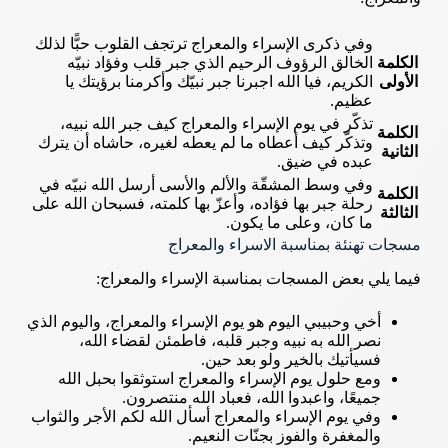
وفي ذكرى الإسراء والمعراج ترتجف القلوب حبًّا لذلك
الكلمة
الخالق الرؤوف الرحيم الذي جبر قلب وفؤاد نبيّه
الأولى
الكريم، فيا الله اجبرنا جبر نبيّك وأكرمنا برؤيتك يا
عظيم.
تذكّر في يوم الإسراء والمعراج كيف جبر الله نبيه،
الكلمة
وتذكّر كيف أعطاه ما لم يعطه لغيره، حاشاه أن يترك
الثانية
عبده في ضيق.
وفي وسط المشقّة والألم والأسى أرسل الله نبيّه في
الكلمة
رحلة جبر بها فؤاده، وأعزّ بها كلمته، فسبحان الله على
الثالثة
ما كان، وعلى ما يكون.
مسجات تهنئة بمناسبة الاسراء والمعراج
فيما يلي بعض المسجات بمناسبة الإسراء والمعراج:
أخي وحبيبي اليوم هو يوم الإسراء والمعراج، واليوم الذي
نصر الله به نبيه وجبر قلبه، فاطمئن لقضاء الله،
فسيأتيك بالخير ولو بعد حين.
ومع حلول يوم الإسراء والمعراج استوثقوا بحبل الله
جميعًا، واعبدوا الله، فعباد الله منتصرون.
وفي يوم الإسراء والمعراج أسأل الله لكم الأجر والثواب
والمغفرة والفوز بجنّات النعيم.