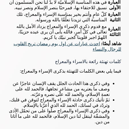
العبارة
في هذه المناسبة الإسلاميّة لا بدّ لنا نحن المسلمون أن
الأولى
نسبق للاحتفاء بها، فمرحبًا بنصر الإسلام ونصر نبيه.
العبارة
كلّ عامٍ وأنتم بخير بمناسبة الإسراء والمعراج، تلك
الثانية
المناسبة التي تزيدنا تعلّقًا بالله ورسوله.
مع قدوم ذكرى الإسراء والمعراج يزداد الأمل بالله
العبارة
تعالى في كلّ أمرٍ، فالله يأبى أن يرى عبده حزينًا،
الثالثة
اللهمّ اجبر قلوبنا كجبر نبيّك يا كريم.
شاهد أيضًا:
احدث عبارات عن اول يوم رمضان تريح القلوب
للرجال والنساء
كلمات تهنئة رائعة بالاسراء والمعراج
فيما يلي بعض الكلمات للتهنئة بذكرى الإسراء والمعراج:
وفي ذكرى هذا الحادث الجلل يقف الإنسان عاجزًا عن
وصف ما يعتريه من مشاعرٍ تجاهها، فالحمد لله على
نعمة الإسلام، والحمد لله على نصره وعزّته.
ثمّ تأتيك ذكرى حادثة الإسراء والمعراج لتوقن في قلبك،
وتردّد في لسانك، الحمد لله الذي أعزّنا بالإسلام.
وفي ذكرى الإسراء والمعراج صلّوا على من تحمّل الأذى
والمشقّة لينقل لنا دين الإسلام، فالحمد لله على ما آتانا
من دين.