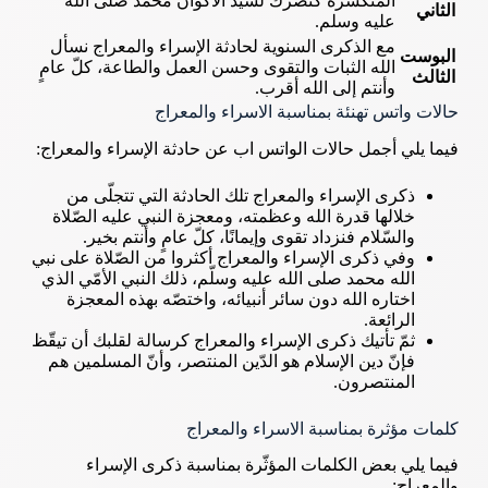
المنكسرة كنصرك لسيّد الأكوان محمد صلى الله
الثاني
عليه وسلم.
مع الذكرى السنوية لحادثة الإسراء والمعراج نسأل
البوست
الله الثبات والتقوى وحسن العمل والطاعة، كلّ عامٍ
الثالث
وأنتم إلى الله أقرب.
حالات واتس تهنئة بمناسبة الاسراء والمعراج
فيما يلي أجمل حالات الواتس اب عن حادثة الإسراء والمعراج:
ذكرى الإسراء والمعراج تلك الحادثة التي تتجلّى من
خلالها قدرة الله وعظمته، ومعجزة النبي عليه الصّلاة
والسّلام فنزداد تقوى وإيمانًا، كلّ عامٍ وأنتم بخير.
وفي ذكرى الإسراء والمعراج أكثروا من الصّلاة على نبي
الله محمد صلى الله عليه وسلّم، ذلك النبي الأمّي الذي
اختاره الله دون سائر أنبيائه، واختصّه بهذه المعجزة
الرائعة.
ثمّ تأتيك ذكرى الإسراء والمعراج كرسالة لقلبك أن تيقّظ
فإنّ دين الإسلام هو الدّين المنتصر، وأنّ المسلمين هم
المنتصرون.
كلمات مؤثرة بمناسبة الاسراء والمعراج
فيما يلي بعض الكلمات المؤثّرة بمناسبة ذكرى الإسراء
والمعراج: