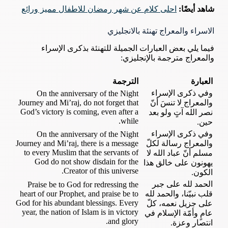
شاهد أيضًا:
احلى كلام عن شهر رمضان للاطفال مميز ورائع
الاسراء والمعراج تهنئة بالانجليزي
فيما يلي بعض العبارات الجميلة للتهنئة بذكرى الإسراء
والمعراج مترجمة بالإنجليزي:
العبارة
الترجمة
وفي ذكرى الإسراء
On the anniversary of the Night
والمعراج لا تنسَ أنّ
Journey and Mi’raj, do not forget that
God’s victory is coming, even after a
نصر الله آتٍ ولو بعد
while.
حين.
وفي ذكرى الإسراء
On the anniversary of the Night
والمعراج رسالة لكلّ
Journey and Mi’raj, there is a message
to every Muslim that the servants of
مسلم أنّ عباد الله لا
God do not show disdain for the
يهونون على خالق هذا
Creator of this universe.
الكون.
الحمد لله على جبر
Praise be to God for redressing the
قلب نبيّنا، والحمد لله
heart of our Prophet, and praise be to
God for his abundant blessings. Every
على جزيل نعمه، كلّ
year, the nation of Islam is in victory
عامٍ وأمّة الإسلام في
and glory.
انتصار وعزة.