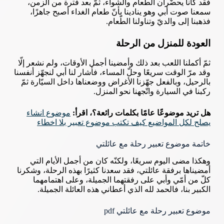
فقد كانا يحضّران الطعام والشّواء، ثمّ بعد فترة من الزمن،
سمعنا صوت أبي وهو ينادينا بأنّ طعام الغداء أصبح جاهزًا،
فذهبنا إلى والديّ وتناولنا الطّعام.
العودة للمنزل من الرحلة
ثمّ أكملنا اللعب بعد ذلك وأمضينا أجمل الأوقات، ولم نشعر إلّا
وقد مرّ الوقت سريعًا وحلّ المساء، فأشار لنا أبي لنجهّز أنفسنا
بالرحيل، وبالفعل جهّزنا الأغراض ووضعناها داخل السيّارة ثمّ
ركبنا في السيارة واتّجهنا نحو المنزل.
هل تريد موضوعًا عامًا بكلمات رائعة؟، اقرأ:
موضوع انشاء
يصلح لكل المواضيع كيف تكتب موضوع تعبير بلا اخطاء
خاتمة موضوع تعبير رحلة مع عائلتي
وهكذا مضى اليوم سريعًا، ولكنّه كان من أجمل الأيام التي
أمضيناها برفقة عائلتي، فقد سعدنا كثيرًا بهذه الرحلة، وشكرنا
كلّ من أمّي وأبي على رفقتهما الجميلة، وعلى اهتمامهما
الكبير بنا، فالحمد لله الذي أعطاني هذه العائلة الجميلة.
موضوع تعبير رحلة مع عائلتي pdf