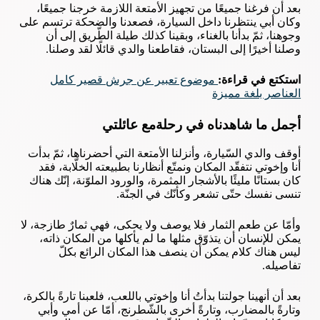
بعد أن فرغنا جميعًا من تجهيز الأمتعة اللازمة خرجنا جميعًا،
وكان أبي ينتظرنا داخل السيارة، فصعدنا والضحكة ترتسم على
وجوهنا، ثمّ بدأنا بالغناء، وبقينا كذلك طيلة الطّريق إلى أن
وصلنا أخيرًا إلى البستان، فقاطعنا والدي قائلًا لقد وصلنا.
استكتع في قراءة:
موضوع تعبير عن جرش قصير كامل
العناصر بلغة مميزة
أجمل ما شاهدناه في رحلةمع عائلتي
أوقف والدي السّيارة، وأنزلنا الأمتعة التي أحضرناها، ثمّ بدأت
أنا وإخوتي نتفقّد المكان ونمتّع أنظارنا بطبيعته الخلّابة، فقد
كان بستانًا مليئًا بالأشجار المثمرة، والورود الملوّنة، إنّك هناك
تنسى نفسك حتّى تشعر وكأنّك في الجنّة.
وأمّا عن طعم الثمار فلا يوصف ولا يحكى، فهي ثمارٌ طازجة، لا
يمكن للإنسان أن يتذوّق مثلها ما لم يأكلها من المكان ذاته،
ليس هناك كلام يمكن أن ينصف هذا المكان الرائع بكلّ
تفاصيله.
بعد أن أنهينا جولتنا بدأتُ أنا وإخوتي باللعب، فلعبنا تارةً بالكرة،
وتارةً بالمضارب، وتارةً أخرى بالشّطرنج، أمّا عن أمي وأبي