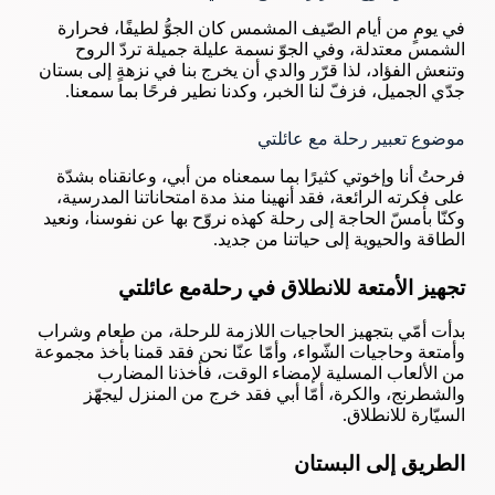
في يومٍ من أيام الصّيف المشمس كان الجوُّ لطيفًا، فحرارة
الشمس معتدلة، وفي الجوّ نسمة عليلة جميلة تردّ الروح
وتنعش الفؤاد، لذا قرّر والدي أن يخرج بنا في نزهةٍ إلى بستان
جدّي الجميل، فزفّ لنا الخبر، وكدنا نطير فرحًا بما سمعنا.
موضوع تعبير رحلة مع عائلتي
فرحتُ أنا وإخوتي كثيرًا بما سمعناه من أبي، وعانقناه بشدّة
على فكرته الرائعة، فقد أنهينا منذ مدة امتحاناتنا المدرسية،
وكنّا بأمسّ الحاجة إلى رحلة كهذه نروّح بها عن نفوسنا، ونعيد
الطاقة والحيوية إلى حياتنا من جديد.
تجهيز الأمتعة للانطلاق في رحلةمع عائلتي
بدأت أمّي بتجهيز الحاجيات اللازمة للرحلة، من طعام وشراب
وأمتعة وحاجيات الشّواء، وأمّا عنّا نحن فقد قمنا بأخذ مجموعة
من الألعاب المسلية لإمضاء الوقت، فأخذنا المضارب
والشطرنج، والكرة، أمّا أبي فقد خرج من المنزل ليجهّز
السيّارة للانطلاق.
الطريق إلى البستان