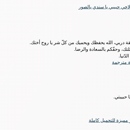
لاخي حبيبي يا سندي بالصور
ة دربي، الله يحفظك ويحميك من كلّ شر يا روح أختك.
لتك، وحفّكم بالسعادة والرضا.
دّنيا.
ة مترجمة
 حبيبتي.
مميزة للتحميل كاملة