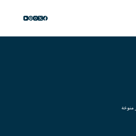
ا
ل
ت
ج
ا
و
ز
إ
ل
ى
ا
ل
م
ح
ت
و
ى
ر منوعة