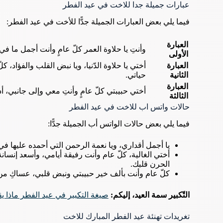
عبارات جميلة جدا للاخت في عيد الفطر
فيما يلي بعض العبارات الجميلة جدًّا للأخت في عيد الفطر:
العبارة
وأنتِ يا حلاوة العمر كلّ عامٍ وأنت أجمل ما في ه
الأولى
العبارة
أختي يا حلاوة الدّنيا، ويا نبض القلب والفؤاد
الثانية
حياتي.
العبارة
أختي حبيبتي كلّ عامٍ وأنتِ معي وإلى جانبي، أد
الثالثة
حالات واتس اب للاخت في عيد الفطر
فيما يلي بعض حالات الواتس أب الجميلة جدًّا:
يا أجمل أقداري، ويا نعمة الرحمن التي أحمده عليها في
أختي الغالية، كلّ عام وأنت رفيقة أيامي، وأسعد إنسانة
الحرن قلبك.
كلّ عام وأنت بألف خير حبيبتي ونبض قلبي، عساكِ من ع
التّكبير سمة العيد، إليكم:
صيغة التكبير في عيد الفطر ماذا يق
تغريدات تهنئة عيد الفطر المبارك للاخت