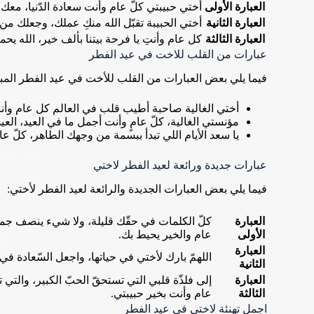
العبارة الأولى
أختي حبيبتي كلّ عام وأنت سعادة الدّنيا، معك
العبارة الثانية
أختي الحبيبة تقبّل الله منكِ عملك، وجعلك من ا
العبارة الثالثة
كل عام وأنتِ يا فرحة بيتنا بألف خير، الله يح
عبارات من القلب للاخت في عيد الفطر
فيما يلي بعض العبارات من القلب للأخت في عيد الفطر المب
أختي الغالية صاحبة أطيب قلب في العالم كل عام وأنت
مؤنستي الغالية، كلّ عامٍ وأنت أجمل ما في العيد، العيد
يا سعد الأيام اللي تبدأ ببسمة من وجهك الطاهر، كلّ عا
عبارات جديدة ورائعة لعيد الفطر لاختي
فيما يلي بعض العبارات الجديدة والرائعة لعيد الفطر لأختي:
العبارة
كلّ الكلمات في حقّك قليلة، ولا شيء ينصف جما
الأولى
عام والخير يحيط بك.
العبارة
اللهمّ بارك لأختي في حياتها، واجعل السّعادة ف
الثانية
العبارة
إلى فلذّة قلبي التي تستحقّ الحبّ الكبير، والتي 
الثالثة
عام وأنت بخير حبيبتي.
اجمل تهنئة لاختي في عيد الفطر