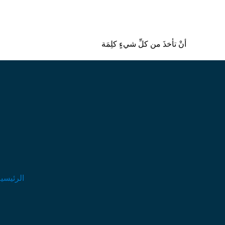
أنْ تأخذَ من كلِّ شيءٍ كلِمَة
الرئيسي