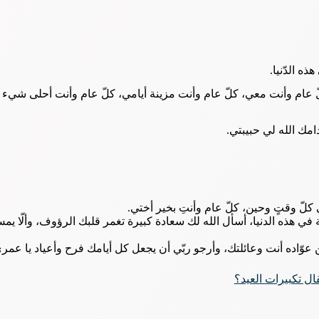
ذه الدّنيا.
، كلّ عام وأنت معي، كلّ عام وأنت مزينة أيامي، كلّ عام وأنت أحلى شيء
امك الله لي حبيبتي.
 كلّ وقتٍ وحين، كلّ عام وأنتِ بخير أختي.
 في هذه الدنيا، أسأل الله لك سعادة كبيرة تغمر قلبك الرؤوف، وألّا يمس
وّاده أنت وعائلتك، وأرجو ربّي أن يجعل كل أيامك فرح وأعياد يا عمر
ال تكبيرات العيد؟