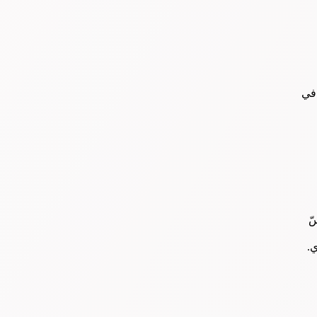
 في
ّ
ي.