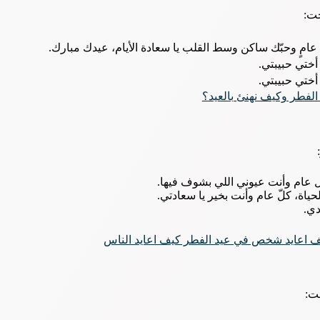
خت:
عامٍ وحبّك ساكن وسط القلب يا سعادة الأيام، عيدك مبارك.
أختي حبيبتي.
أختي حبيبتي.
لفطر وكيف نهنئ بالعيد؟
ل عام وأنت عيوني اللي بشوف فيها.
ياة، كلّ عام وأنت بخير يا سعادتي.
دي.
 اعايد شخص في عيد الفطر كيف اعايد الناس
خت: